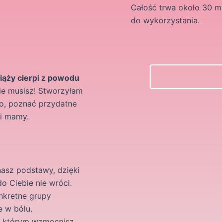
Całość trwa około 30 m
do wykorzystania.
ąży cierpi z powodu
 nie musisz! Stworzyłam
ło, poznać przydatne
li mamy.
asz podstawy, dzięki
o Ciebie nie wróci.
nkretne grupy
e w bólu.
i którym wzmocnisz