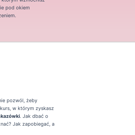
bie pod okiem
zeniem.
nie pozwól, żeby
 kurs, w którym zyskasz
skazówki
. Jak dbać o
 znać? Jak zapobiegać, a