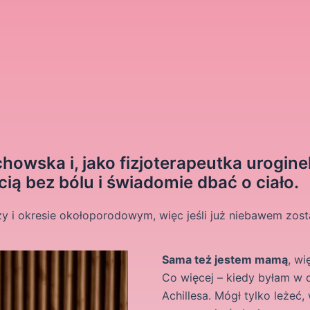
howska i, jako fizjoterapeutka urogin
ią bez bólu i świadomie dbać o ciało.
 i okresie okołoporodowym, więc jeśli już niebawem zostan
Sama też jestem mamą
, wi
Co więcej – kiedy byłam w d
Achillesa. Mógł tylko leżeć