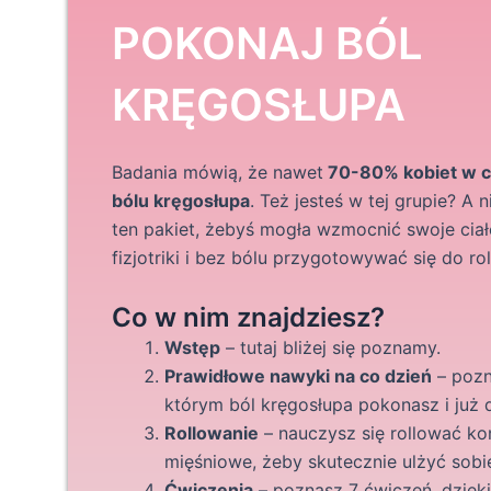
POKONAJ BÓL
KRĘGOSŁUPA
Badania mówią, że nawet
70-80% kobiet w ci
bólu kręgosłupa
. Też jesteś w tej grupie? A
ten pakiet, żebyś mogła wzmocnić swoje cia
fizjotriki i bez bólu przygotowywać się do ro
Co w nim znajdziesz?
Wstęp
– tutaj bliżej się poznamy.
Prawidłowe nawyki na co dzień
– pozn
którym ból kręgosłupa pokonasz i już d
Rollowanie
– nauczysz się rollować ko
mięśniowe, żeby skutecznie ulżyć sobi
Ćwiczenia
– poznasz 7 ćwiczeń, dzięk