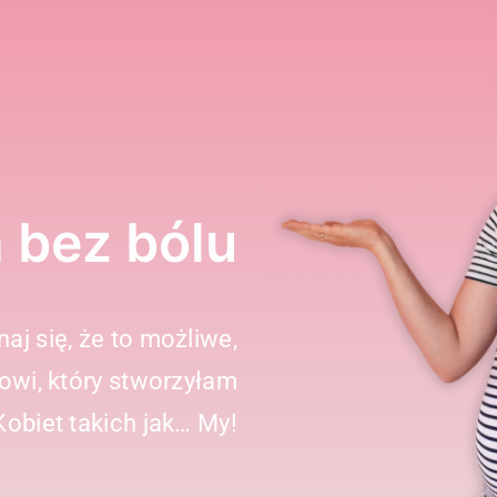
 bez bólu
aj się, że to możliwe,
sowi, który stworzyłam
Kobiet takich jak… My!