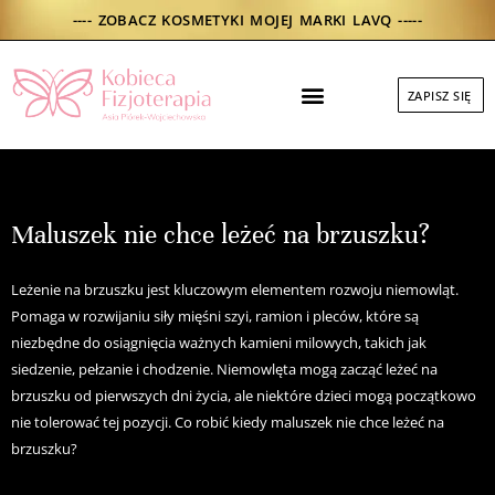
Skip
---- ZOBACZ KOSMETYKI MOJEJ MARKI LAVQ -----
to
content
Menu
ZAPISZ SIĘ
DO POBRANIA
Maluszek nie chce leżeć na brzuszku?
Leżenie na brzuszku jest kluczowym elementem rozwoju niemowląt.
Pomaga w rozwijaniu siły mięśni szyi, ramion i pleców, które są
niezbędne do osiągnięcia ważnych kamieni milowych, takich jak
siedzenie, pełzanie i chodzenie. Niemowlęta mogą zacząć leżeć na
brzuszku od pierwszych dni życia, ale niektóre dzieci mogą początkowo
nie tolerować tej pozycji. Co robić kiedy maluszek nie chce leżeć na
brzuszku?