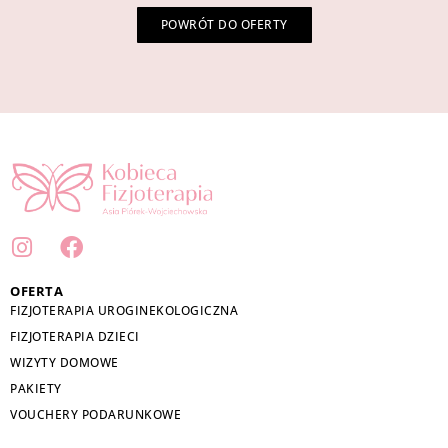
POWRÓT DO OFERTY
I
F
n
a
s
c
OFERTA
t
e
FIZJOTERAPIA UROGINEKOLOGICZNA
a
b
FIZJOTERAPIA DZIECI
g
o
WIZYTY DOMOWE
r
o
PAKIETY
a
k
VOUCHERY PODARUNKOWE
m