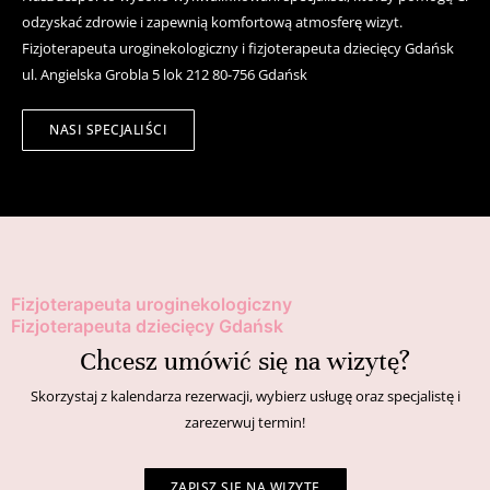
odzyskać zdrowie i zapewnią komfortową atmosferę wizyt.
Fizjoterapeuta uroginekologiczny i fizjoterapeuta dziecięcy Gdańsk
ul. Angielska Grobla 5 lok 212 80-756 Gdańsk
NASI SPECJALIŚCI
Fizjoterapeuta uroginekologiczny
Fizjoterapeuta dziecięcy Gdańsk
Chcesz umówić się na wizytę?
Skorzystaj z kalendarza rezerwacji, wybierz usługę oraz specjalistę i
zarezerwuj termin!
ZAPISZ SIĘ NA WIZYTĘ