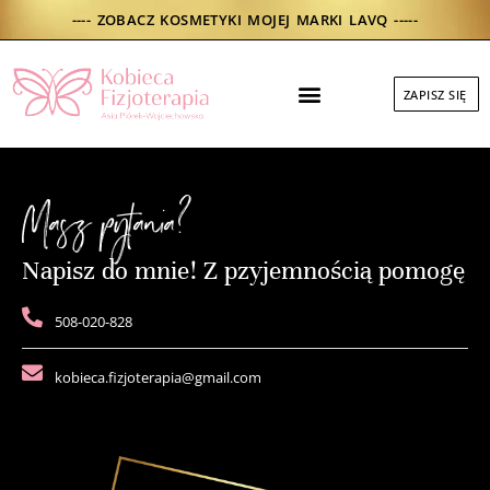
Skip
---- ZOBACZ KOSMETYKI MOJEJ MARKI LAVQ -----
to
content
Menu
ZAPISZ SIĘ
DO POBRANIA
Masz pytania?
Napisz do mnie! Z pzyjemnością pomogę
508-020-828
kobieca.fizjoterapia@gmail.com