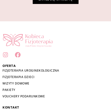
I
F
n
a
s
c
OFERTA
t
e
FIZJOTERAPIA UROGINEKOLOGICZNA
a
b
FIZJOTERAPIA DZIECI
g
o
WIZYTY DOMOWE
r
o
PAKIETY
a
k
VOUCHERY PODARUNKOWE
m
KONTAKT