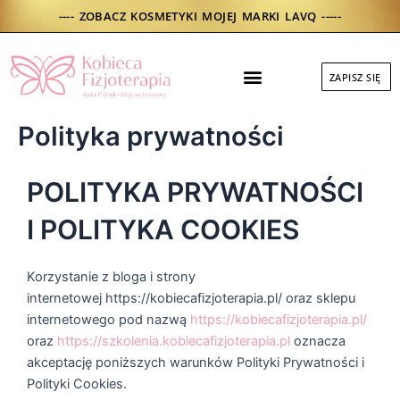
Skip
---- ZOBACZ KOSMETYKI MOJEJ MARKI LAVQ -----
to
content
Menu
ZAPISZ SIĘ
DO POBRANIA
Polityka prywatności
POLITYKA PRYWATNOŚCI
I POLITYKA COOKIES
Korzystanie z bloga i strony
internetowej https://kobiecafizjoterapia.pl/ oraz sklepu
internetowego pod nazwą
https://kobiecafizjoterapia.pl/
oraz
https://szkolenia.kobiecafizjoterapia.pl
oznacza
akceptację poniższych warunków Polityki Prywatności i
Polityki Cookies.