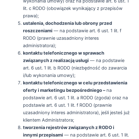
wykonania umowy) oraz na podstawie art. 6 ust. 1
lit. c RODO (obowiązek wynikający z przepisów
prawa);
ustalenia, dochodzenia lub obrony przed
roszczeniami
— na podstawie art. 6 ust. 1 lit. f
RODO (prawnie uzasadniony interes
administratora);
kontaktu telefonicznego w sprawach
związanych z realizacją usługi
— na podstawie
art. 6 ust. 1 lit. b RODO (niezbędność do zawarcia
i/lub wykonania umowy);
kontaktu telefonicznego w celu przedstawienia
oferty i marketingu bezpośredniego –
na
podstawie art. 6 ust. 1 lit. a RODO (zgoda) oraz na
podstawie art. 6 ust. 1 lit. f RODO (prawnie
uzasadniony interes administratora), jeśli jesteś już
klientem Administratora;
tworzenia rejestrów związanych z RODO i
innymi przepisami
— na podstawie art. 6 ust. 1 lit.