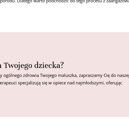
i porodu. Dlatego warto podchodzić do tego procesu z zaangażow
a Twojego dziecka?
 czy ogólnego zdrowia Twojego maluszka, zapraszamy Cię do nasz
oterapeuci specjalizują się w opiece nad najmłodszymi, oferując