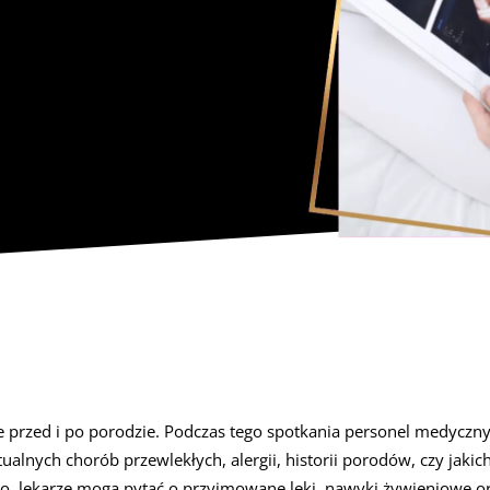
rzed i po porodzie. Podczas tego spotkania personel medyczny z
tualnych chorób przewlekłych, alergii, historii porodów, czy ja
wo, lekarze mogą pytać o przyjmowane leki, nawyki żywieniowe or