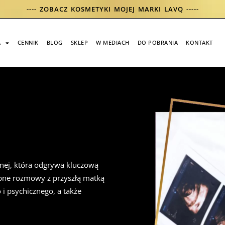
---- ZOBACZ KOSMETYKI MOJEJ MARKI LAVQ -----
A
CENNIK
BLOG
SKLEP
W MEDIACH
DO POBRANIA
KONTAKT
nej, która odgrywa kluczową
ębne rozmowy z przyszłą matką
 i psychicznego, a także