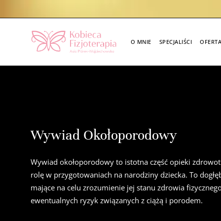
Skip
to
content
O MNIE
SPECJALIŚCI
OFERT
Wywiad Okołoporodowy
Wywiad okołoporodowy to istotna część opieki zdrowot
rolę w przygotowaniach na narodziny dziecka. To dogł
mające na celu zrozumienie jej stanu zdrowia fizycznego
ewentualnych ryzyk związanych z ciążą i porodem.