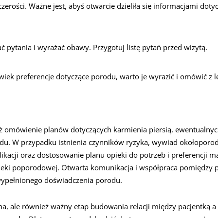
rości. Ważne jest, abyś otwarcie dzieliła się informacjami dotyc
ć pytania i wyrażać obawy. Przygotuj listę pytań przed wizytą.
lwiek preferencje dotyczące porodu, warto je wyrazić i omówić z 
ż omówienie planów dotyczących karmienia piersią, ewentualn
odu. W przypadku istnienia czynników ryzyka, wywiad okołopo
cji oraz dostosowanie planu opieki do potrzeb i preferencji matk
pieki poporodowej. Otwarta komunikacja i współpraca pomiędzy
wypełnionego doświadczenia porodu.
, ale również ważny etap budowania relacji między pacjentką a 