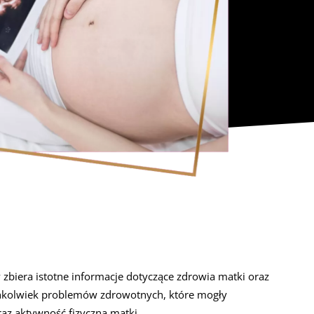
biera istotne informacje dotyczące zdrowia matki oraz
kichkolwiek problemów zdrowotnych, które mogły
az aktywność fizyczną matki.