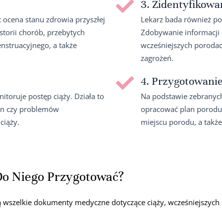
3. Zidentyfikowa
ocena stanu zdrowia przyszłej
Lekarz bada również po
storii chorób, przebytych
Zdobywanie informacji o
nstruacyjnego, a także
wcześniejszych poroda
zagrożeń.
4. Przygotowani
oruje postęp ciąży. Działa to
Na podstawie zebranych
ian czy problemów
opracować plan porodu.
ciąży.
miejscu porodu, a takż
Do Niego Przygotować?
bą wszelkie dokumenty medyczne dotyczące ciąży, wcześniejszyc