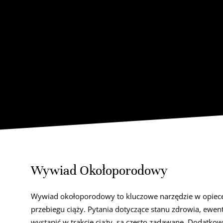
Wywiad Okołoporodowy
Wywiad okołoporodowy to kluczowe narzędzie w opiece p
przebiegu ciąży. Pytania dotyczące stanu zdrowia, ewen
wystąpić w trakcie ciąży, są często zadawane. Dodatko