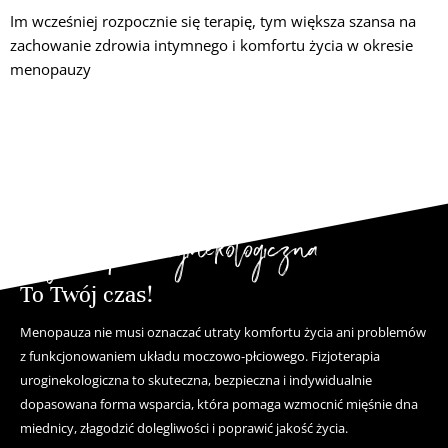
Im wcześniej rozpocznie się terapię, tym większa szansa na
zachowanie zdrowia intymnego i komfortu życia w okresie
menopauzy
Fizjoterapia uroginekologiczna
To Twój czas!
Menopauza nie musi oznaczać utraty komfortu życia ani problemów
z funkcjonowaniem układu moczowo-płciowego. Fizjoterapia
uroginekologiczna to skuteczna, bezpieczna i indywidualnie
dopasowana forma wsparcia, która pomaga wzmocnić mięśnie dna
miednicy, złagodzić dolegliwości i poprawić jakość życia.