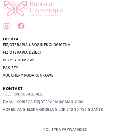
I
F
n
a
s
c
OFERTA
t
e
FIZJOTERAPIA UROGINEKOLOGICZNA
a
b
FIZJOTERAPIA DZIECI
g
o
WIZYTY DOMOWE
r
o
PAKIETY
a
k
VOUCHERY PODARUNKOWE
m
KONTAKT
TELEFON: 508-020-828
EMAIL: KOBIECA.FIZJOTERAPIA@GMAIL.COM
ADRES: ANGIELSKA GROBLA 5 LOK 212 80-756 GDAŃSK
POLITYKA PRYWATNOŚCI