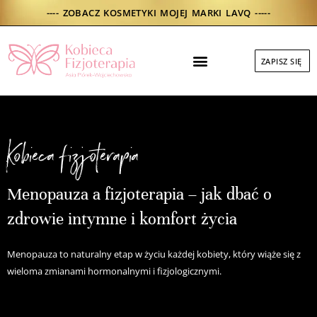
Skip
---- ZOBACZ KOSMETYKI MOJEJ MARKI LAVQ -----
to
content
Menu
ZAPISZ SIĘ
DO POBRANIA
Kobieca fizjoterapia
Menopauza a fizjoterapia – jak dbać o
zdrowie intymne i komfort życia
Menopauza to naturalny etap w życiu każdej kobiety, który wiąże się z
wieloma zmianami hormonalnymi i fizjologicznymi.