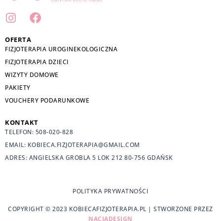
I
F
n
a
s
c
OFERTA
t
e
FIZJOTERAPIA UROGINEKOLOGICZNA
a
b
FIZJOTERAPIA DZIECI
g
o
WIZYTY DOMOWE
r
o
PAKIETY
a
k
VOUCHERY PODARUNKOWE
m
KONTAKT
TELEFON: 508-020-828
EMAIL: KOBIECA.FIZJOTERAPIA@GMAIL.COM
ADRES: ANGIELSKA GROBLA 5 LOK 212 80-756 GDAŃSK
POLITYKA PRYWATNOŚCI
COPYRIGHT © 2023 KOBIECAFIZJOTERAPIA.PL | STWORZONE PRZEZ
NACJADESIGN