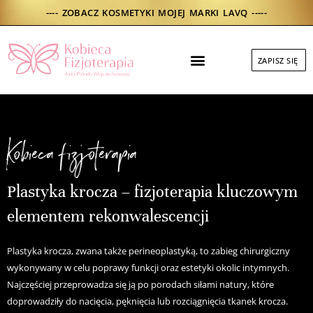
Skip
---- ZOBACZ KOSMETYKI MOJEJ MARKI LAVQ -----
to
content
Menu
ZAPISZ SIĘ
DO POBRANIA
Kobieca fizjoterapia
Plastyka krocza – fizjoterapia kluczowym
elementem rekonwalescencji
Plastyka krocza, zwana także perineoplastyką, to zabieg chirurgiczny
wykonywany w celu poprawy funkcji oraz estetyki okolic intymnych.
Najczęściej przeprowadza się ją po porodach siłami natury, które
doprowadziły do nacięcia, pęknięcia lub rozciągnięcia tkanek krocza.